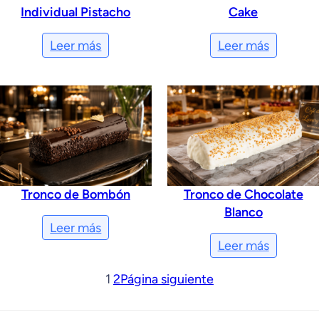
Individual Pistacho
Cake
Leer más
Leer más
Tronco de Bombón
Tronco de Chocolate
Blanco
Leer más
Leer más
1
2
Página siguiente