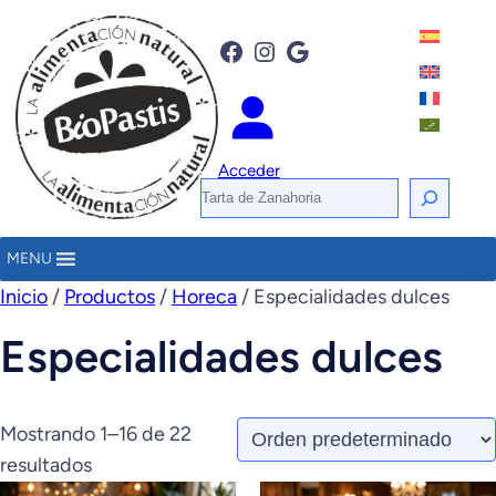
Saltar
al
Facebook
Instagram
Google
contenido
Acceder
B
u
s
MENU
c
Inicio
/
Productos
/
Horeca
/ Especialidades dulces
a
Especialidades dulces
r
Mostrando 1–16 de 22
resultados