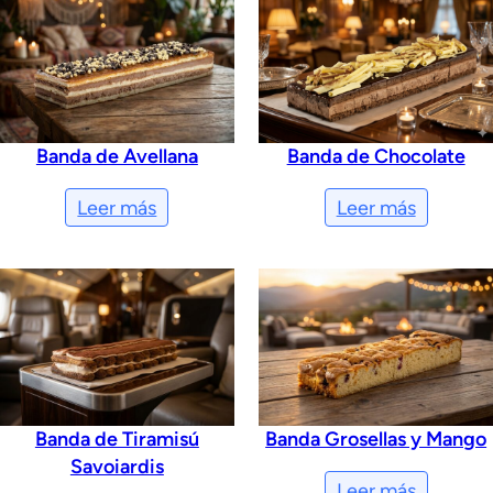
Banda de Avellana
Banda de Chocolate
Leer más
Leer más
Banda de Tiramisú
Banda Grosellas y Mango
Savoiardis
Leer más