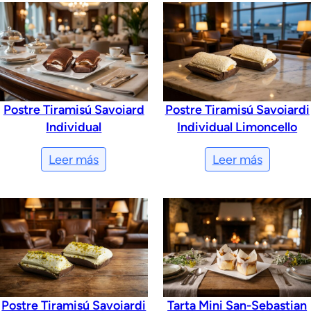
Postre Tiramisú Savoiard
Postre Tiramisú Savoiardi
Individual
Individual Limoncello
Leer más
Leer más
Postre Tiramisú Savoiardi
Tarta Mini San-Sebastian