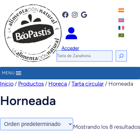
Facebook
Instagram
Google
Acceder
B
u
s
MENU
c
Inicio
/
Productos
/
Horeca
/
Tarta circular
/ Horneada
a
Horneada
r
Mostrando los 8 resultados