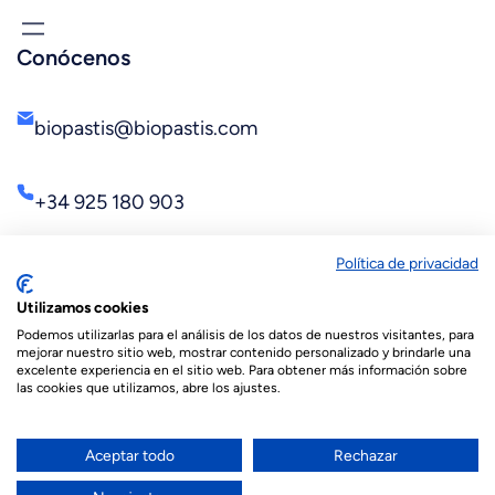
Conócenos
biopastis@biopastis.com
+34 925 180 903
Política de privacidad
Utilizamos cookies
Podemos utilizarlas para el análisis de los datos de nuestros visitantes, para
mejorar nuestro sitio web, mostrar contenido personalizado y brindarle una
excelente experiencia en el sitio web. Para obtener más información sobre
las cookies que utilizamos, abre los ajustes.
© 2026 Biopastis.com
Español
English
(
Inglés
)
Aceptar todo
Rechazar
Français
(
Francés
)
العربية
(
Árabe
)