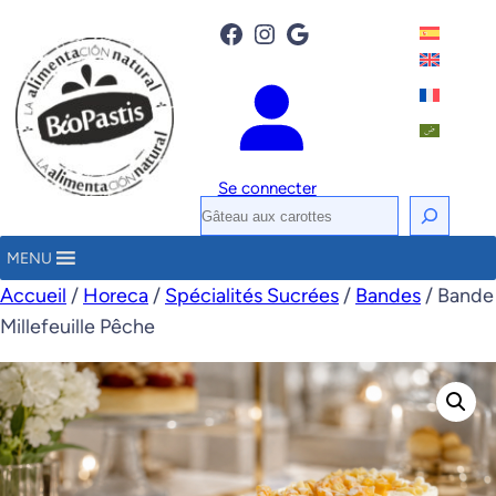
Facebook
Instagram
Google
Se connecter
R
e
MENU
c
Accueil
/
Horeca
/
Spécialités Sucrées
/
Bandes
/ Bande
h
Millefeuille Pêche
e
r
c
h
e
r