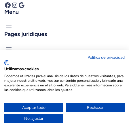
Facebook
Instagram
Google
Menu
Pages juridiques
Connais-nous
Política de privacidad
biopastis@biopastis.com
Utilizamos cookies
+34 925 180 903
Podemos utilizarlas para el análisis de los datos de nuestros visitantes, para
mejorar nuestro sitio web, mostrar contenido personalizado y brindarle una
excelente experiencia en el sitio web. Para obtener más información sobre
las cookies que utilizamos, abre los ajustes.
© 2026 Biopastis.com
Español
(
Espagnol
)
English
(
Anglais
)
Aceptar todo
Rechazar
Français
العربية
(
Arabe
)
No, ajustar