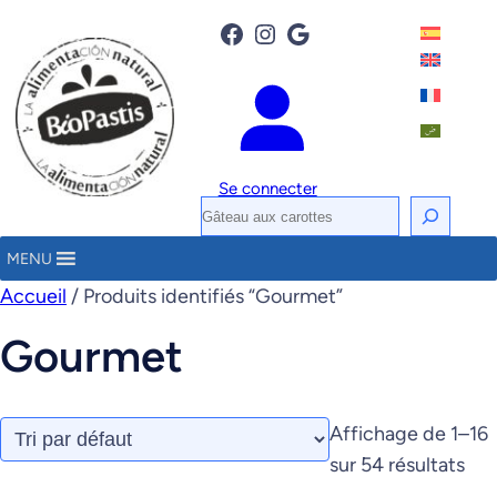
Facebook
Instagram
Google
Se connecter
R
e
MENU
c
Accueil
/ Produits identifiés “Gourmet”
h
e
Gourmet
r
c
h
Affichage de 1–16
e
sur 54 résultats
r