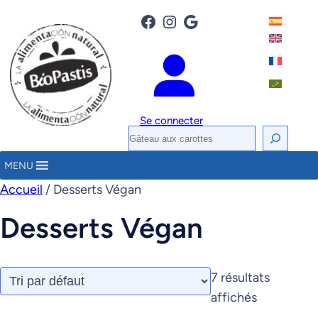
Facebook
Instagram
Google
Se connecter
R
e
MENU
c
Accueil
/ Desserts Végan
h
e
Desserts Végan
r
c
h
7 résultats
e
affichés
r