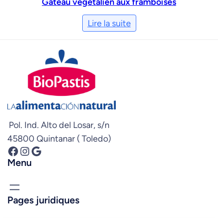
Gâteau végétalien aux framboises
Lire la suite
Pol. Ind. Alto del Losar, s/n
45800 Quintanar ( Toledo)
Facebook
Instagram
Google
Menu
Pages juridiques