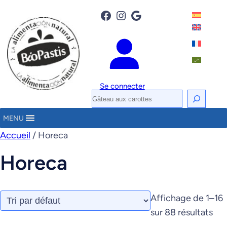
Facebook
Instagram
Google
Se connecter
R
e
MENU
c
Accueil
/ Horeca
h
e
Horeca
r
c
h
Affichage de 1–16
e
sur 88 résultats
r