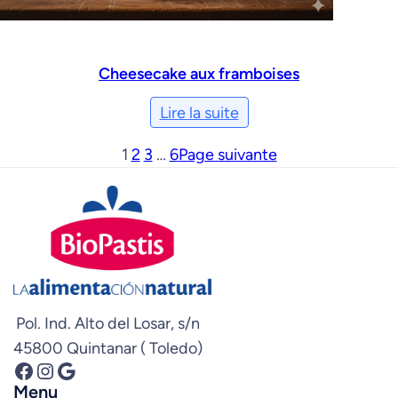
Cheesecake aux framboises
Lire la suite
1
2
3
…
6
Page suivante
Pol. Ind. Alto del Losar, s/n
45800 Quintanar ( Toledo)
Facebook
Instagram
Google
Menu