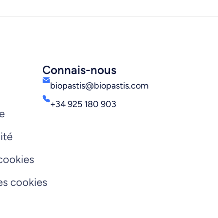
Connais-nous
biopastis@biopastis.com
+34 925 180 903
re
ité
 cookies
les cookies