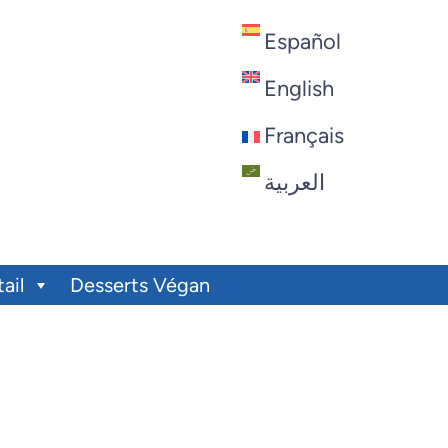
Español
English
Français
العربية
ail
Desserts Végan