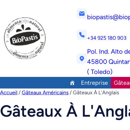
biopastis@bio
+34 925 180 903
Pol. Ind. Alto d
45800 Quintan
( Toledo)
Entreprise
Gâtea
Accueil
/
Gâteaux Américains
/ Gâteaux À L'Anglais
Gâteaux À L'Angl