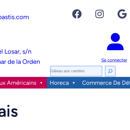
Facebook
Instagram
Google
pastis.com
el Losar, s/n
Se connecter
ar de la Orden
R
e
ux Américains
Horeca
Commerce De Dét
c
h
ais
e
r