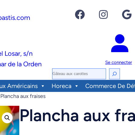
Facebook
Instagram
Google
pastis.com
el Losar, s/n
Se connecter
ar de la Orden
R
e
ux Américains
Horeca
Commerce De Dét
c
 Plancha aux fraises
h
Plancha aux fra
e
r