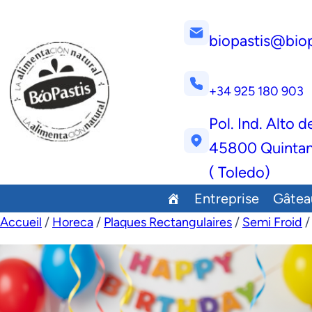
biopastis@bio
+34 925 180 903
Pol. Ind. Alto d
45800 Quintan
( Toledo)
Entreprise
Gâtea
Accueil
/
Horeca
/
Plaques Rectangulaires
/
Semi Froid
/