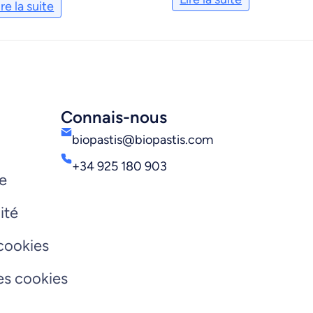
ire la suite
Connais-nous
biopastis@biopastis.com
+34 925 180 903
re
ité
 cookies
les cookies