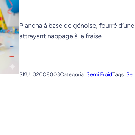
c
h
e
Plancha à base de génoise, fourré d’une
r
attrayant nappage à la fraise.
SKU:
02008003
Categoria:
Semi Froid
Tags:
Ser