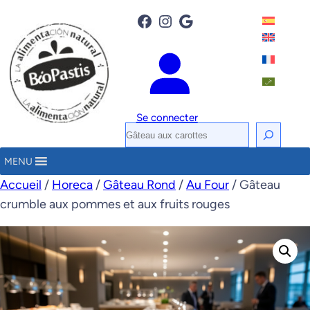
Facebook
Instagram
Google
Se connecter
R
e
MENU
c
Accueil
/
Horeca
/
Gâteau Rond
/
Au Four
/ Gâteau
h
crumble aux pommes et aux fruits rouges
e
r
c
h
e
r