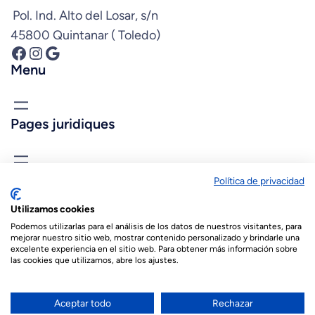
Pol. Ind. Alto del Losar, s/n
45800 Quintanar ( Toledo)
Facebook
Instagram
Google
Menu
Pages juridiques
Connais-nous
Política de privacidad
biopastis@biopastis.com
Utilizamos cookies
+34 925 180 903
Podemos utilizarlas para el análisis de los datos de nuestros visitantes, para
mejorar nuestro sitio web, mostrar contenido personalizado y brindarle una
excelente experiencia en el sitio web. Para obtener más información sobre
las cookies que utilizamos, abre los ajustes.
© 2026 Biopastis.com
Español
(
Espagnol
)
English
(
Anglais
)
Aceptar todo
Rechazar