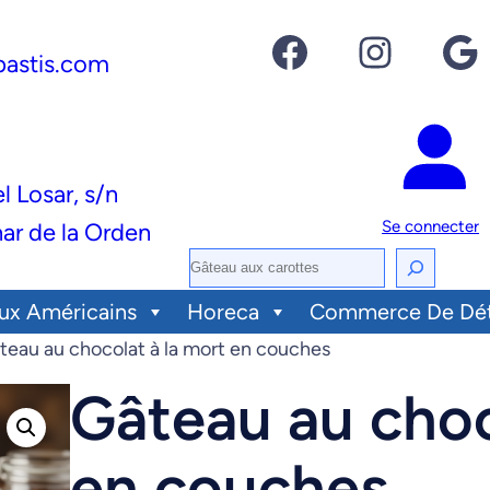
Facebook
Instagram
Google
pastis.com
el Losar, s/n
Se connecter
ar de la Orden
R
e
ux Américains
Horeca
Commerce De Dét
c
teau au chocolat à la mort en couches
h
Gâteau au choc
e
r
en couches