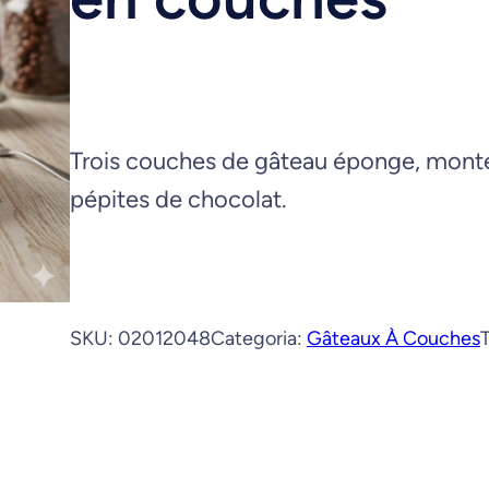
c
h
e
r
Trois couches de gâteau éponge, monté
pépites de chocolat.
SKU:
02012048
Categoria:
Gâteaux À Couches