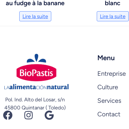
au fudge à la banane
blanc
Lire la suite
Lire la suite
Menu
Entreprise
Culture
Pol. Ind. Alto del Losar, s/n
Services
45800 Quintanar ( Toledo)
Facebook
Instagram
Google
Contact