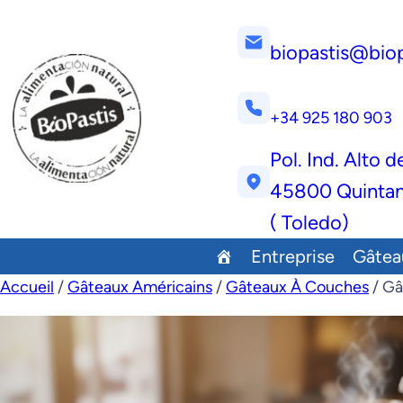
biopastis@bio
+34 925 180 903
Pol. Ind. Alto d
45800 Quintan
( Toledo)
Entreprise
Gâtea
Accueil
/
Gâteaux Américains
/
Gâteaux À Couches
/ Gâ