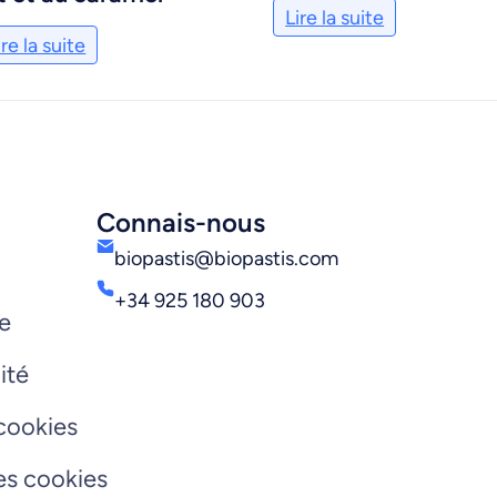
Lire la suite
ire la suite
Connais-nous
biopastis@biopastis.com
+34 925 180 903
re
ité
 cookies
les cookies