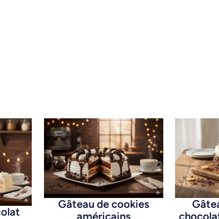
Gâteau de cookies
Gâtea
olat
américains
chocola