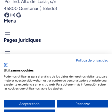
Pol. Ind. Alto del Losar, s/n
45800 Quintanar ( Toledo)
Facebook
Instagram
Google
Menu
Pages juridiques
Connais-nous
Política de privacidad
biopastis@biopastis.com
Utilizamos cookies
+34 925 180 903
Podemos utilizarlas para el análisis de los datos de nuestros visitantes, para
mejorar nuestro sitio web, mostrar contenido personalizado y brindarle una
excelente experiencia en el sitio web. Para obtener más información sobre
las cookies que utilizamos, abre los ajustes.
© 2026 Biopastis.com
Español
(
Espagnol
)
English
(
Anglais
)
Aceptar todo
Rechazar
Français
العربية
(
Arabe
)