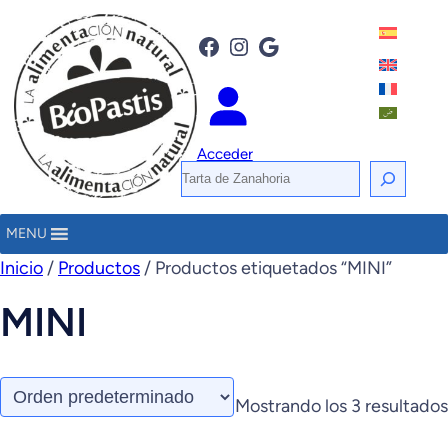
Facebook
Instagram
Google
Acceder
B
u
s
MENU
c
Inicio
/
Productos
/ Productos etiquetados “MINI”
a
MINI
r
Mostrando los 3 resultados