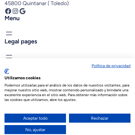
45800 Quintanar ( Toledo)
Facebook
Instagram
Google
Menu
Legal pages
know us
Política de privacidad
biopastis@biopastis.com
Utilizamos cookies
+34 925 180 903
Podemos utilizarlas para el análisis de los datos de nuestros visitantes, para
mejorar nuestro sitio web, mostrar contenido personalizado y brindarle una
excelente experiencia en el sitio web. Para obtener más información sobre
las cookies que utilizamos, abre los ajustes.
© 2026 Biopastis.com
English
Français
(
French
)
Aceptar todo
Rechazar
العربية
(
Arabic
)
No, ajustar