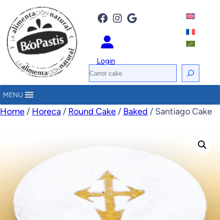
Facebook
Instagram
Google
Login
S
e
MENU
a
Home
/
Horeca
/
Round Cake
/
Baked
/ Santiago Cake
r
c
h