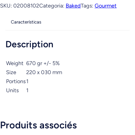
SKU:
02008102
Categoria:
Baked
Tags:
Gourmet
Características
Description
Weight
670 gr +/- 5%
Size
220 x 030 mm
Portions
1
Units
1
Produits associés