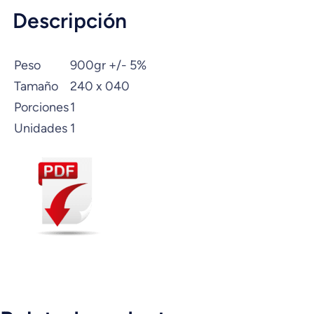
Descripción
Peso
900gr +/- 5%
Tamaño
240 x 040
Porciones
1
Unidades
1