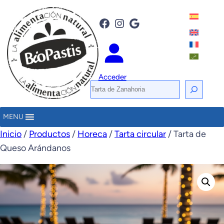
Facebook
Instagram
Google
Acceder
B
u
s
MENU
c
Inicio
/
Productos
/
Horeca
/
Tarta circular
/ Tarta de
a
Queso Arándanos
r