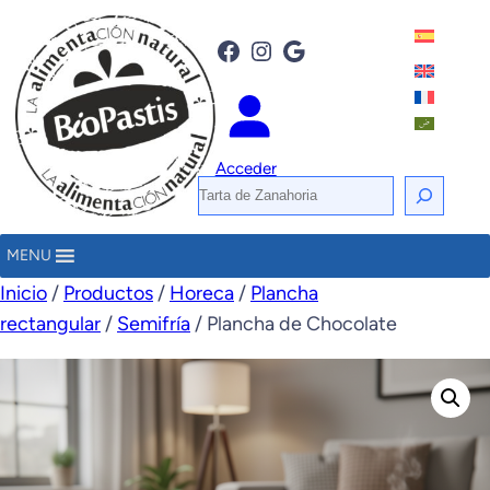
Facebook
Instagram
Google
Acceder
B
u
s
MENU
c
Inicio
/
Productos
/
Horeca
/
Plancha
a
rectangular
/
Semifría
/ Plancha de Chocolate
r