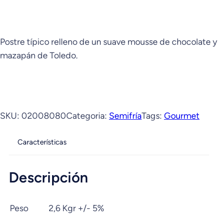
Postre típico relleno de un suave mousse de chocolate y
mazapán de Toledo.
SKU:
02008080
Categoria:
Semifría
Tags:
Gourmet
Características
Descripción
Peso
2,6 Kgr +/- 5%