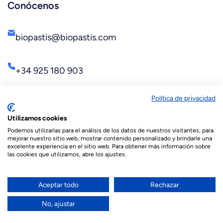
Conócenos
biopastis@biopastis.com
+34 925 180 903
Política de privacidad
Utilizamos cookies
Podemos utilizarlas para el análisis de los datos de nuestros visitantes, para
mejorar nuestro sitio web, mostrar contenido personalizado y brindarle una
excelente experiencia en el sitio web. Para obtener más información sobre
las cookies que utilizamos, abre los ajustes.
© 2026 Biopastis.com
Español
English
(
Inglés
)
Aceptar todo
Rechazar
Français
(
Francés
)
العربية
(
Árabe
)
No, ajustar