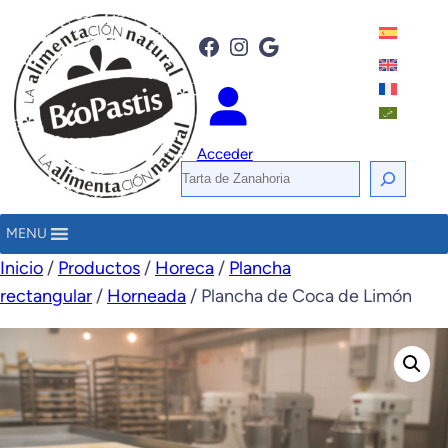
Facebook
Instagram
Google
Acceder
B
u
s
MENU
c
Inicio
/
Productos
/
Horeca
/
Plancha
a
rectangular
/
Horneada
/ Plancha de Coca de Limón
r