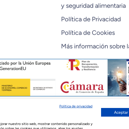
y seguridad alimentaria
Política de Privacidad
Política de Cookies
Más información sobre l
Política de privacidad
Aceptar
English
(
Inglés
)
Français
(
Francés
)
ة
mejorar nuestro sitio web, mostrar contenido personalizado y
ón sobre las cookies que utilizamos, abre los ajustes.