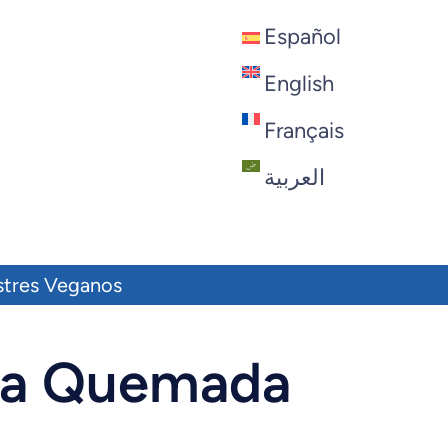
Español
English
Français
العربية
stres Veganos
ma Quemada