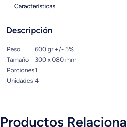
Características
Descripción
Peso
600 gr +/- 5%
Tamaño
300 x 080 mm
Porciones
1
Unidades
4
Productos Relacion