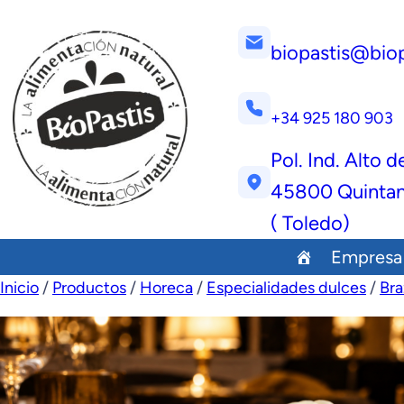
biopastis@bio
+34 925 180 903
Pol. Ind. Alto d
45800 Quintan
( Toledo)
Empresa
Inicio
/
Productos
/
Horeca
/
Especialidades dulces
/
Bra