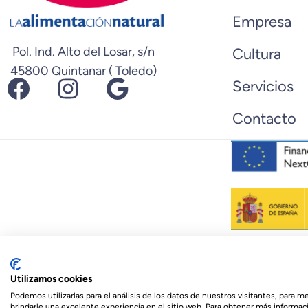
Empresa
Pol. Ind. Alto del Losar, s/n
Cultura
45800 Quintanar ( Toledo)
Facebook
Instagram
Google
Servicios
Contacto
© 2026 Biopastis.com
Utilizamos cookies
Español
Podemos utilizarlas para el análisis de los datos de nuestros visitantes, para 
brindarle una excelente experiencia en el sitio web. Para obtener más informaci