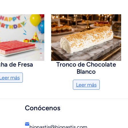
cha de Fresa
Tronco de Chocolate
Blanco
Leer más
Leer más
Conócenos
biopastis@biopastis.com