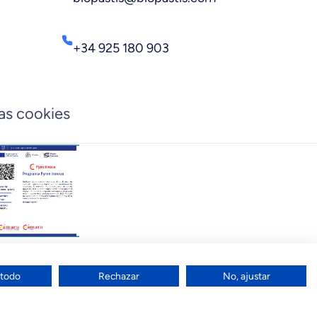
+34 925 180 903
as cookies
 todo
Rechazar
No, ajustar
العربي
(
Árabe
)