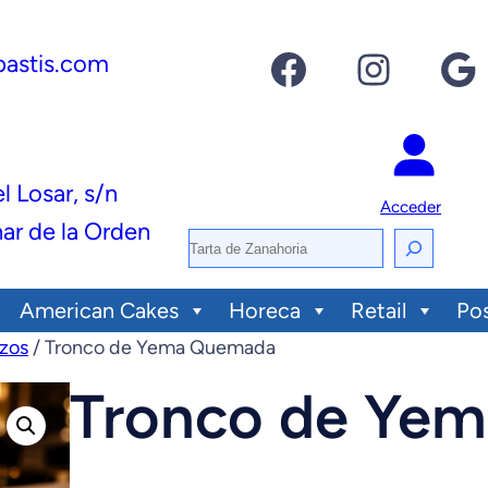
Facebook
Instagram
Google
pastis.com
el Losar, s/n
Acceder
ar de la Orden
B
u
American Cakes
Horeca
Retail
Po
s
zos
/ Tronco de Yema Quemada
c
Tronco de Ye
a
r