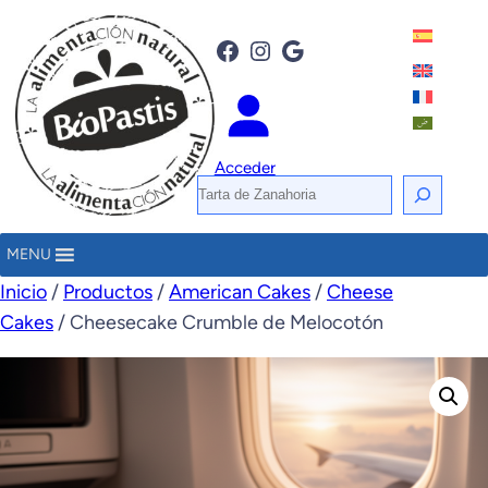
Facebook
Instagram
Google
Acceder
B
u
s
MENU
c
Inicio
/
Productos
/
American Cakes
/
Cheese
a
Cakes
/ Cheesecake Crumble de Melocotón
r