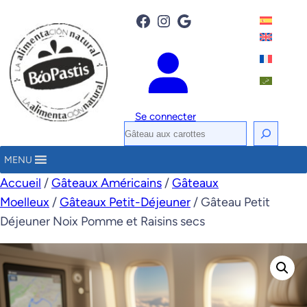
Facebook
Instagram
Google
Se connecter
R
e
MENU
c
Accueil
/
Gâteaux Américains
/
Gâteaux
h
Moelleux
/
Gâteaux Petit-Déjeuner
/ Gâteau Petit
e
Déjeuner Noix Pomme et Raisins secs
r
c
h
e
r