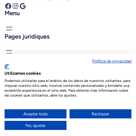
Facebook
Instagram
Google
Menu
Pages juridiques
Connais-nous
Política de privacidad
biopastis@biopastis.com
Utilizamos cookies
+34 925 180 903
Podemos utilizarlas para el análisis de los datos de nuestros visitantes, para
mejorar nuestro sitio web, mostrar contenido personalizado y brindarle una
excelente experiencia en el sitio web. Para obtener más información sobre
las cookies que utilizamos, abre los ajustes.
© 2026 Biopastis.com
Español
(
Espagnol
)
English
(
Anglais
)
Aceptar todo
Rechazar
Français
العربية
(
Arabe
)
No, ajustar