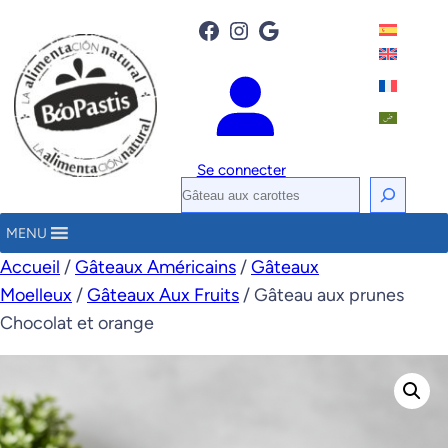
Facebook
Instagram
Google
Se connecter
R
e
MENU
c
Accueil
/
Gâteaux Américains
/
Gâteaux
h
Moelleux
/
Gâteaux Aux Fruits
/ Gâteau aux prunes
e
Chocolat et orange
r
c
h
e
r