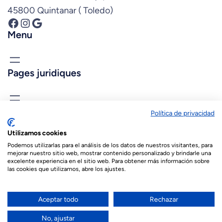
45800 Quintanar ( Toledo)
Facebook
Instagram
Google
Menu
Pages juridiques
Connais-nous
Política de privacidad
biopastis@biopastis.com
Utilizamos cookies
+34 925 180 903
Podemos utilizarlas para el análisis de los datos de nuestros visitantes, para
mejorar nuestro sitio web, mostrar contenido personalizado y brindarle una
excelente experiencia en el sitio web. Para obtener más información sobre
las cookies que utilizamos, abre los ajustes.
© 2026 Biopastis.com
Español
(
Espagnol
)
English
(
Anglais
)
Aceptar todo
Rechazar
Français
العربية
(
Arabe
)
No, ajustar