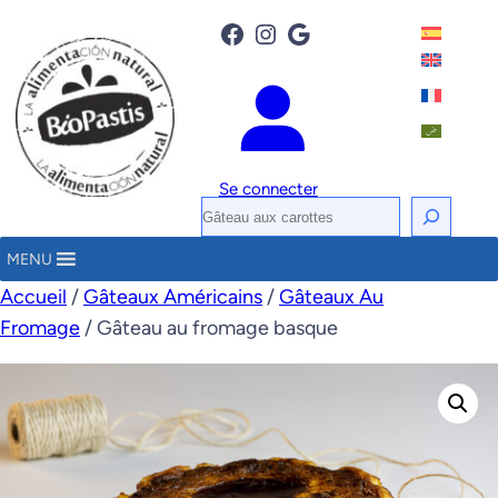
Facebook
Instagram
Google
Se connecter
R
e
MENU
c
Accueil
/
Gâteaux Américains
/
Gâteaux Au
h
Fromage
/ Gâteau au fromage basque
e
r
c
h
e
r