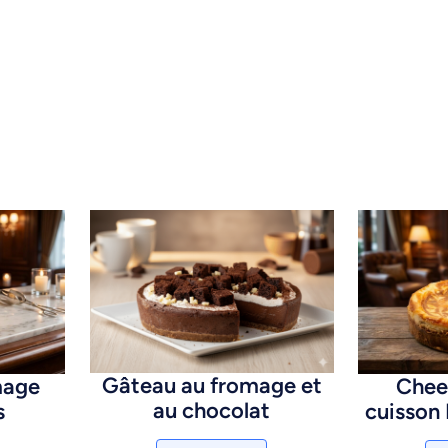
Gâteau au fromage et
mage
Chee
au chocolat
s
cuisson