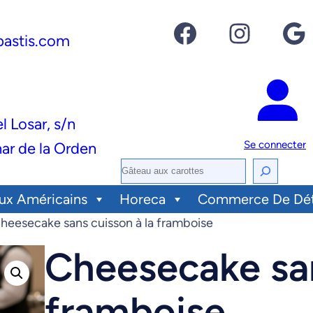
Facebook
Instagram
Google
pastis.com
el Losar, s/n
Se connecter
ar de la Orden
R
e
ux Américains
Horeca
Commerce De Dét
c
heesecake sans cuisson à la framboise
h
Cheesecake san
e
r
framboise