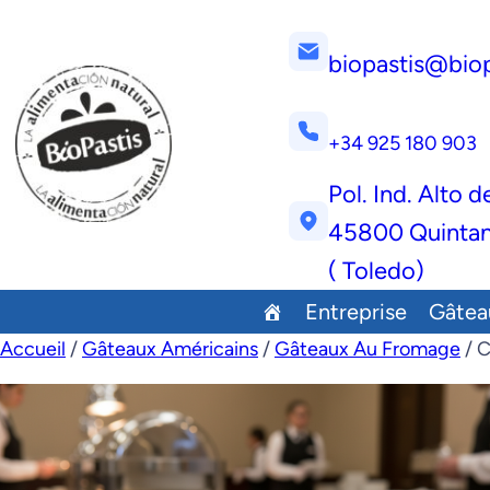
biopastis@bio
+34 925 180 903
Pol. Ind. Alto d
45800 Quintan
( Toledo)
Entreprise
Gâtea
Accueil
/
Gâteaux Américains
/
Gâteaux Au Fromage
/ C