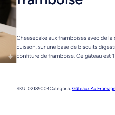
c
h
e
r
Cheesecake aux framboises avec de la c
cuisson, sur une base de biscuits digest
confiture de framboise. Ce gâteau est 
SKU:
02189004
Categoria:
Gâteaux Au Fromag