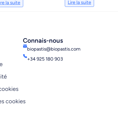
Lire la suite
ire la suite
Connais-nous
biopastis@biopastis.com
+34 925 180 903
re
ité
 cookies
les cookies