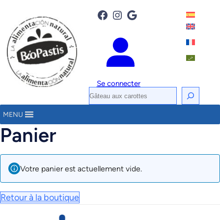
Aller
Facebook
Instagram
Google
au
contenu
Se connecter
R
e
MENU
c
Panier
h
e
r
Votre panier est actuellement vide.
c
h
Retour à la boutique
e
r