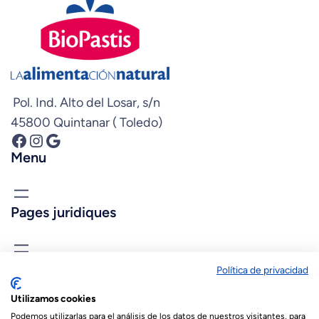
Pol. Ind. Alto del Losar, s/n
45800 Quintanar ( Toledo)
Facebook
Instagram
Google
Menu
Pages juridiques
Connais-nous
Política de privacidad
biopastis@biopastis.com
Utilizamos cookies
+34 925 180 903
Podemos utilizarlas para el análisis de los datos de nuestros visitantes, para