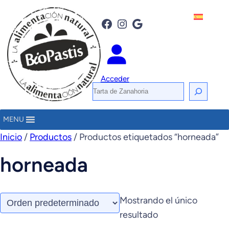
Facebook
Instagram
Google
Acceder
B
u
s
MENU
c
Inicio
/
Productos
/ Productos etiquetados “horneada”
a
horneada
r
Mostrando el único
resultado