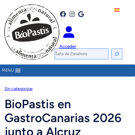
Saltar
al
Facebook
Instagram
Google
contenido
Acceder
B
u
s
MENU
c
a
Sin categorizar
r
BioPastis en
GastroCanarias 2026
junto a Alcruz