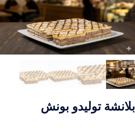
بلانشة توليدو بونش