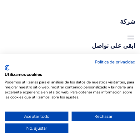
شركة
ابقى على تواصل
biopastis@biopastis.com
Política de privacidad
Utilizamos cookies
+34 925 180 903
Podemos utilizarlas para el análisis de los datos de nuestros visitantes, para
mejorar nuestro sitio web, mostrar contenido personalizado y brindarle una
excelente experiencia en el sitio web. Para obtener más información sobre
las cookies que utilizamos, abre los ajustes.
© 2026 Biopastis.com
Español
(
الأسبانية
)
English
(
الإنجليزية
)
Aceptar todo
Rechazar
Français
(
الفرنسية
)
العربية
No, ajustar