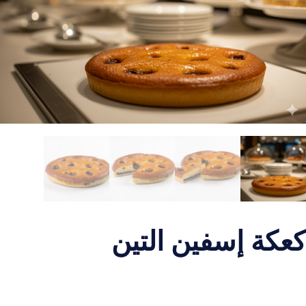
كعكة إسفين التين