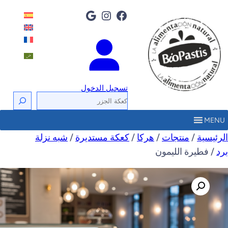
فيسبوك
إنستجرام
جوجل
تسجيل الدخول
ا
ل
MENU
ب
الرئيسية
/
منتجات
/
هرکا
/
كعكة مستديرة
/
شبه نزلة
ح
برد
/ فطيرة الليمون
ث