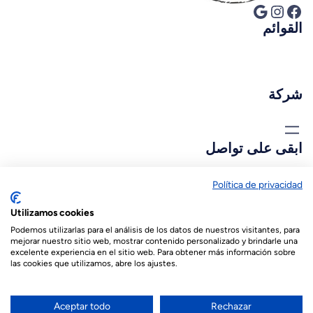
فيسبوك
إنستجرام
جوجل
القوائم
شركة
ابقى على تواصل
biopastis@biopastis.com
Política de privacidad
Utilizamos cookies
+34 925 180 903
Podemos utilizarlas para el análisis de los datos de nuestros visitantes, para
mejorar nuestro sitio web, mostrar contenido personalizado y brindarle una
excelente experiencia en el sitio web. Para obtener más información sobre
las cookies que utilizamos, abre los ajustes.
© 2026 Biopastis.com
Español
(
الأسبانية
)
English
(
الإنجليزية
)
Aceptar todo
Rechazar