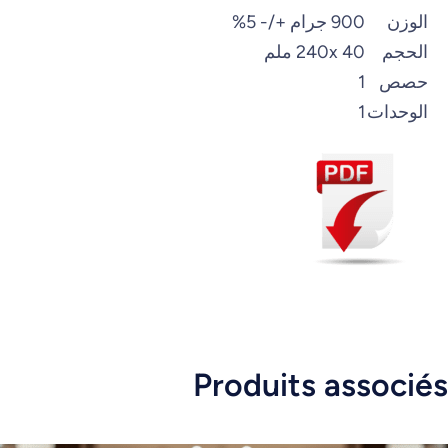
الوزن
900 جرام +/- 5%
الحجم
240x 40 ملم
حصص
1
الوحدات
1
Produits associés