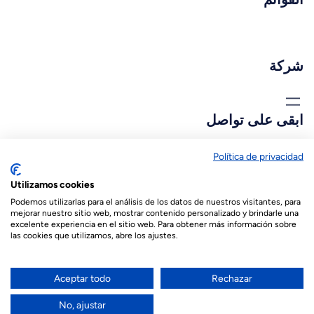
شركة
ابقى على تواصل
biopastis@biopastis.com
Política de privacidad
Utilizamos cookies
+34 925 180 903
Podemos utilizarlas para el análisis de los datos de nuestros visitantes, para
mejorar nuestro sitio web, mostrar contenido personalizado y brindarle una
excelente experiencia en el sitio web. Para obtener más información sobre
las cookies que utilizamos, abre los ajustes.
© 2026 Biopastis.com
Español
(
الأسبانية
)
English
(
الإنجليزية
)
Aceptar todo
Rechazar
Français
(
الفرنسية
)
العربية
No, ajustar