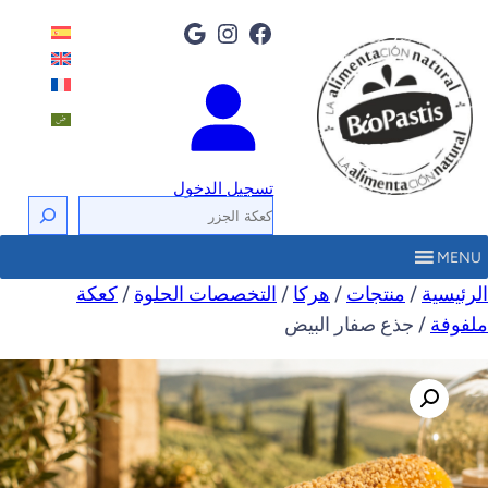
فيسبوك
إنستجرام
جوجل
تسجيل الدخول
ا
ل
MENU
ب
الرئيسية
/
منتجات
/
هرکا
/
التخصصات الحلوة
/
كعكة
ح
ملفوفة
/ جذع صفار البيض
ث