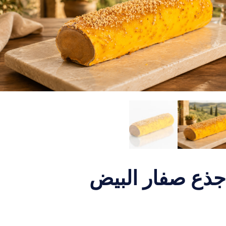
جذع صفار البيض