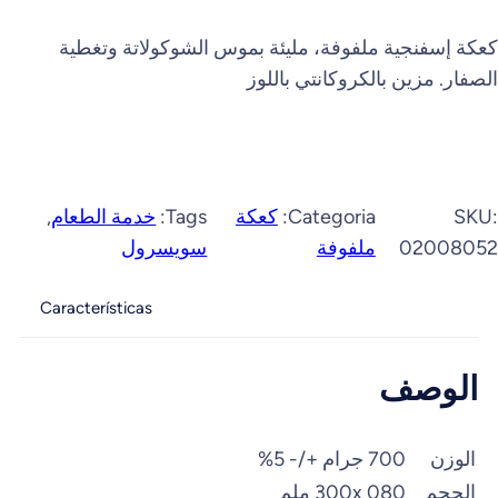
كعكة إسفنجية ملفوفة، مليئة بموس الشوكولاتة وتغطية
الصفار. مزين بالكروكانتي باللوز
SKU:
Categoria:
كعكة
Tags:
خدمة الطعام
, 
02008052
ملفوفة
سويسرول
Características
الوصف
الوزن
700 جرام +/- 5%
الحجم
300x 080 ملم