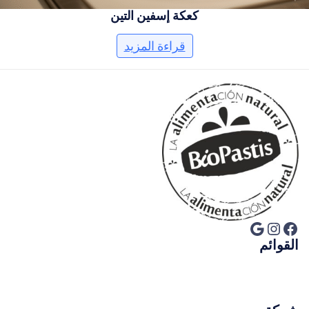
كعكة إسفين التين
قراءة المزيد
فيسبوك
إنستجرام
جوجل
القوائم