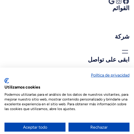
فيسبوك
إنستجرام
جوجل
القوائم
شركة
ابقى على تواصل
biopastis@biopastis.com
Política de privacidad
Utilizamos cookies
+34 925 180 903
Podemos utilizarlas para el análisis de los datos de nuestros visitantes, para
mejorar nuestro sitio web, mostrar contenido personalizado y brindarle una
excelente experiencia en el sitio web. Para obtener más información sobre
las cookies que utilizamos, abre los ajustes.
© 2026 Biopastis.com
Español
(
الأسبانية
)
English
(
الإنجليزية
)
Aceptar todo
Rechazar