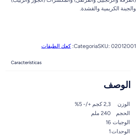
(القرفة والزنجبيل والقرنفل) والمكسرات (الجوز والزبيب)
والجبنة الكريمية والقشدة.
02012001
SKU:
Categoria:
كعك الطبقات
Características
الوصف
الوزن
2,3 كجم +/- 5%
الحجم
240 ملم
الوجبات
16
الوحدات
1