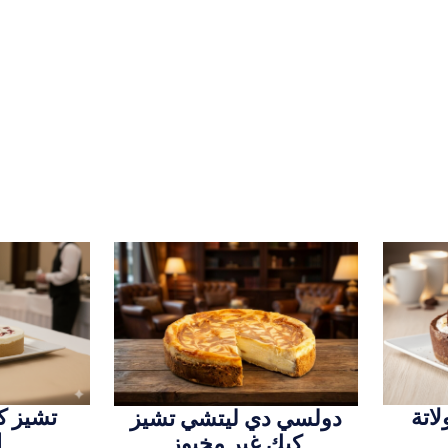
اتة
تشيز ك
دولسي دي ليتشي تشيز
ا
كيك غير مخبوز