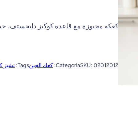
كعكة مخبوزة مع قاعدة كوكيز دايجستف، جبن
02012012
SKU:
Categoria:
كعك الجبن
Tags:
تشيز ك