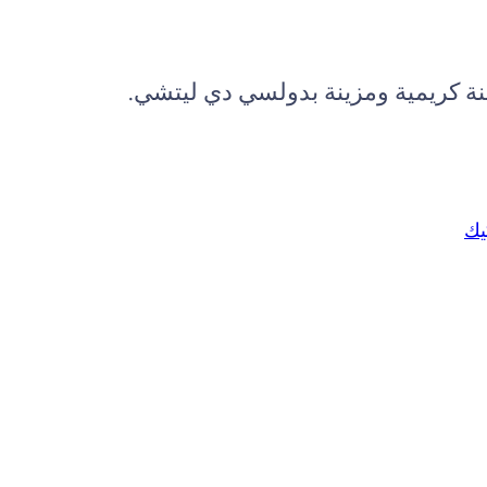
ة كريمية ومزينة بدولسي دي ليتشي.
يك