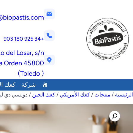
@biopastis.com
+34 925 180 903
to del Losar, s/n
45800 Quintanar de la Orden
( Toledo)
شركة
كعك ال
الرئيسية
/
منتجات
/
كعك الأمريكي
/
كعك الجبن
/ دولسي دي لي