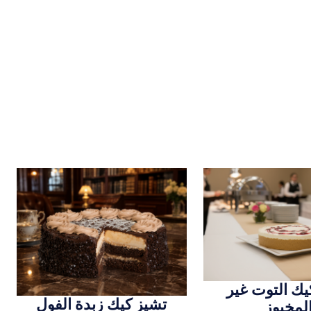
يك التوت غير
تشيز كيك زبدة الفول
لمخبوز