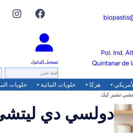
فيسبوك
إنستجرام
جوجل
biopastis
Pol. Ind. Al
تسجيل الدخول
ا
ل
أمريكي
هرکا
حلويات النباتية
حلويات النبا
ب
تشي تشيز كيك
ح
دولسي دي ليتشي
ث