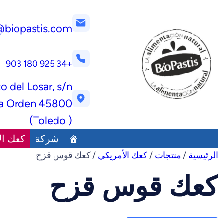
@biopastis.com
+34 925 180 903
to del Losar, s/n
45800 Quintanar de la Orden
( Toledo)
شركة
كعك ال
الرئيسية
/
منتجات
/
كعك الأمريكي
/ كعك قوس قزح
كعك قوس قزح