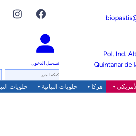
فيسبوك
إنستجرام
جوجل
biopastis
Pol. Ind. Al
تسجيل الدخول
ا
ل
أمريكي
هرکا
حلويات النباتية
حلويات النبا
ب
ح
ث