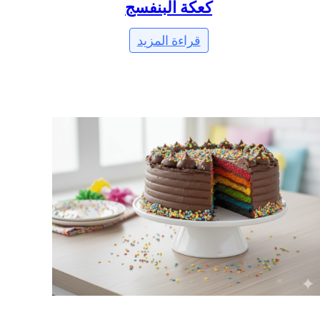
كعكة البنفسج
قراءة المزيد