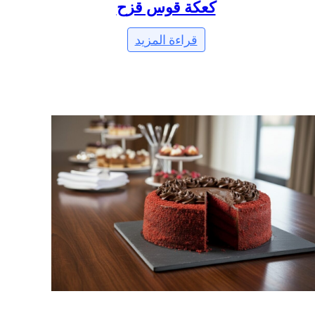
كعكة قوس قزح
قراءة المزيد