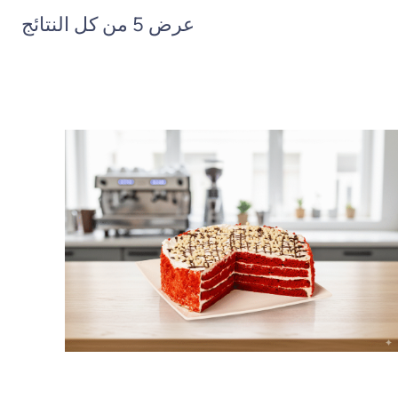
عرض ⁦5⁩ من كل النتائج